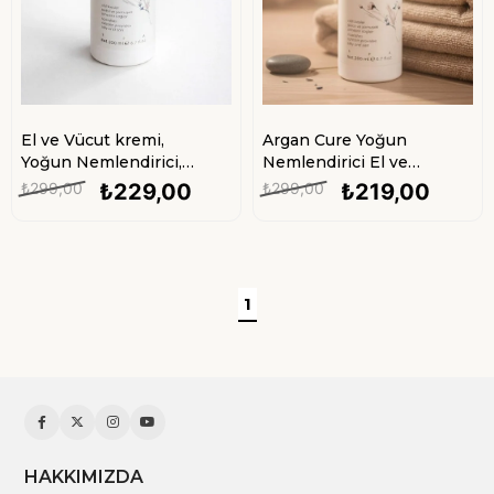
El ve Vücut kremi,
Argan Cure Yoğun
Yoğun Nemlendirici,
Nemlendirici El ve
Besleyici Bakım 200ml
Vücut Kremi 200 ml |
₺299,00
₺229,00
₺299,00
₺219,00
Argan Yağlı Besleyici
Cilt Bakım Kremi
1
HAKKIMIZDA