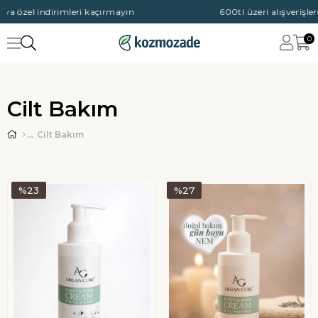
a özel indirimleri kaçırmayın
600tl üzeri alışverişlerd
0
Cilt Bakım
Cilt Bakım
%23
%27