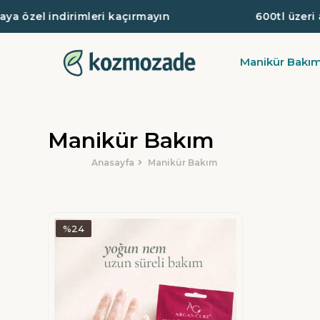
özel indirimleri kaçırmayın
600tl üzeri alı
Manikür Bakı
Manikür Bakım
Anasayfa
Manikür Bakım
%24