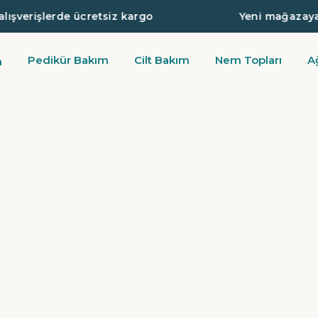
şverişlerde ücretsiz kargo
Yeni mağazaya öze
Pedikür Bakım
Cilt Bakım
Nem Topları
A
m