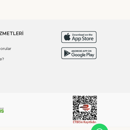
İZMETLERİ
orular
e?