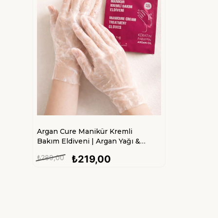
Argan Cure Manikür Kremli
Bakım Eldiveni | Argan Yağı &
Keratin İçerikli Nemlendirici El
₺289,00
₺219,00
Bakım Eldiveni