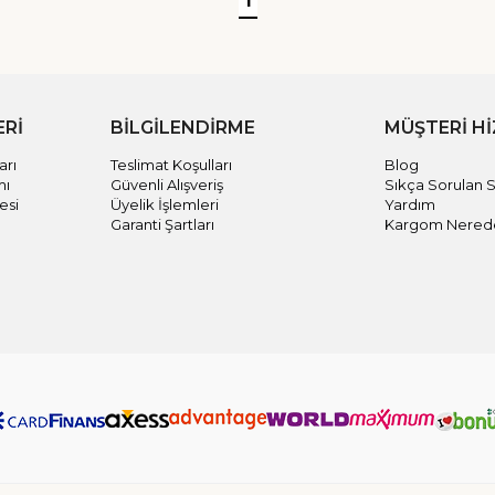
1
ERİ
BİLGİLENDİRME
MÜŞTERİ H
arı
Teslimat Koşulları
Blog
mı
Güvenli Alışveriş
Sıkça Sorulan S
esi
Üyelik İşlemleri
Yardım
Garanti Şartları
Kargom Nered