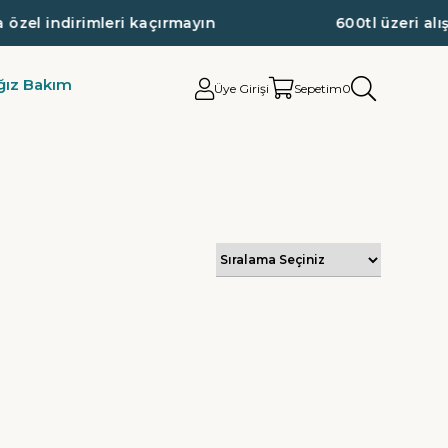
l indirimleri kaçırmayın
600tl üzeri alışve
ğız Bakım
Üye Girişi
Sepetim
0