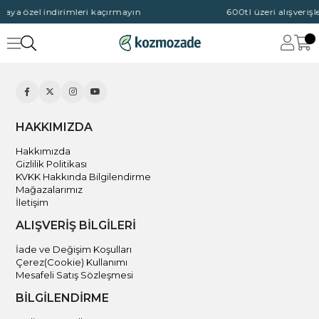
aya özel indirimleri kaçırmayın
600tl üzeri alışverişl
HAKKIMIZDA
Hakkımızda
Gizlilik Politikası
KVKK Hakkında Bilgilendirme
Mağazalarımız
İletişim
ALIŞVERİŞ BİLGİLERİ
İade ve Değişim Koşulları
Çerez(Cookie) Kullanımı
Mesafeli Satış Sözleşmesi
BİLGİLENDİRME