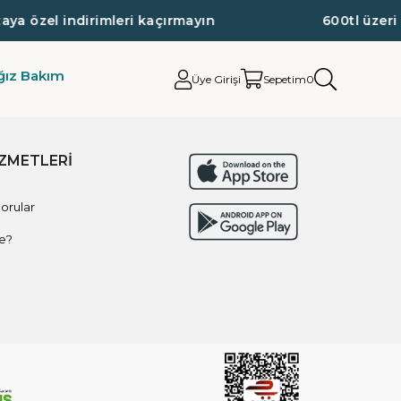
a özel indirimleri kaçırmayın
600tl üzeri a
ğız Bakım
Üye Girişi
Sepetim
0
İZMETLERİ
orular
e?