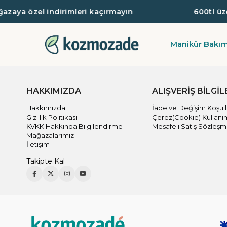
zaya özel indirimleri kaçırmayın
600tl üzer
Manikür Bakı
HAKKIMIZDA
ALIŞVERİŞ BİLGİL
Hakkımızda
İade ve Değişim Koşull
Gizlilik Politikası
Çerez(Cookie) Kullanı
KVKK Hakkında Bilgilendirme
Mesafeli Satış Sözleşm
Mağazalarımız
İletişim
Takipte Kal