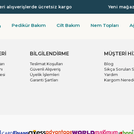
i alışverişlerde ücretsiz kargo
Yeni mağazay
Pedikür Bakım
Cilt Bakım
Nem Topları
A
m
ERİ
BİLGİLENDİRME
MÜŞTERİ H
arı
Teslimat Koşulları
Blog
mı
Güvenli Alışveriş
Sıkça Sorulan S
esi
Üyelik İşlemleri
Yardım
Garanti Şartları
Kargom Nered