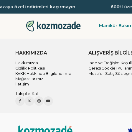
aya özel indirimleri kaçırmayın
600tl üzeri
Manikür Bakı
HAKKIMIZDA
ALIŞVERİŞ BİLGİL
Hakkımızda
İade ve Değişim Koşull
Gizlilik Politikası
Çerez(Cookie) Kullanı
KVKK Hakkında Bilgilendirme
Mesafeli Satış Sözleşm
Mağazalarımız
İletişim
Takipte Kal