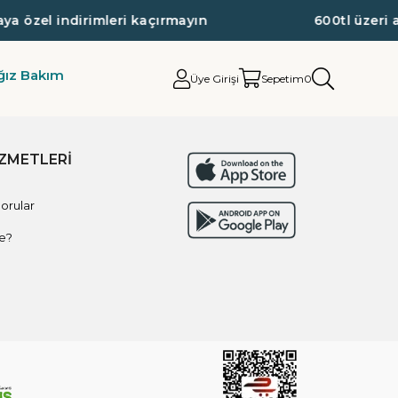
 özel indirimleri kaçırmayın
600tl üzeri al
ğız Bakım
Üye Girişi
Sepetim
0
İZMETLERİ
orular
e?